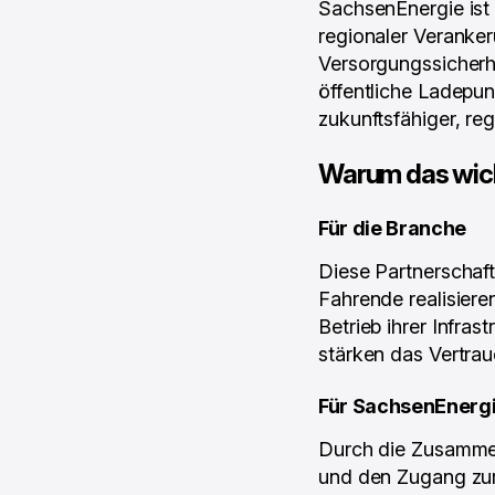
SachsenEnergie ist
regionaler Veranker
Versorgungssicherhe
öffentliche Ladepun
zukunftsfähiger, reg
Warum das wich
Für die Branche
Diese Partnerschaft 
Fahrende realisiere
Betrieb ihrer Infras
stärken das Vertrau
Für SachsenEnerg
Durch die Zusammena
und den Zugang zur 