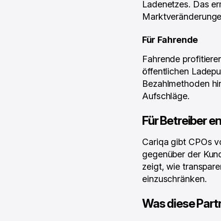
Ladenetzes. Das erm
Marktveränderungen
Für Fahrende
Fahrende profitiere
öffentlichen Ladepu
Bezahlmethoden hin
Aufschläge.
Für Betreiber e
Cariqa gibt CPOs vo
gegenüber der Kund
zeigt, wie transpar
einzuschränken.
Was diese Part