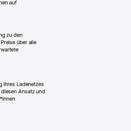
nen auf
ang zu den
Preise über alle
rwartete
ng ihres Ladenetzes
t diesen Ansatz und
r*innen