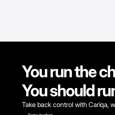
You run the ch
You should ru
Take back control with Cariqa, w
Demo buchen