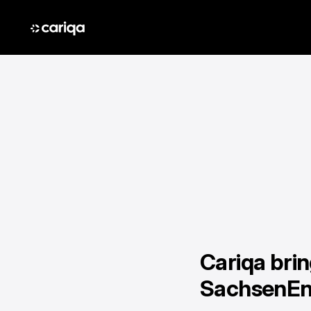
Cariqa bri
SachsenEn