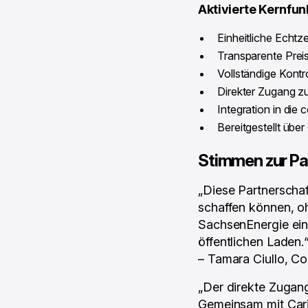
Aktivierte Kernfun
Einheitliche Echtz
Transparente Prei
Vollständige Kontr
Direkter Zugang z
Integration in die
Bereitgestellt übe
Stimmen zur Pa
„Diese Partnerschaf
schaffen können, oh
SachsenEnergie ein
öffentlichen Laden.
– Tamara Ciullo, C
„Der direkte Zugang
Gemeinsam mit Cari