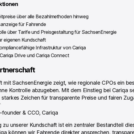
ktionen
eitpreise über alle Bezahlmethoden hinweg
sanzeige für Fahrende
olle über Tarife und Preisgestaltung für SachsenEnergie
ur eigenen Kundschaft
 compliancefähige Infrastruktur von Cariqa
r Cariqa Drive und Cariqa Connect
rtnerschaft
t mit SachsenEnergie zeigt, wie regionale CPOs ein be
ne Kontrolle abzugeben. Mit dem Einstieg bei Cariqa se
 starkes Zeichen für transparente Preise und fairen Zu
“
o-founder & CCO, Cariqa
 zu unserer Kundschaft ist ein zentraler Bestandteil die
qa können wir Fahrende direkter ansprechen, transpare