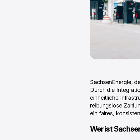
SachsenEnergie, der
Durch die Integrati
einheitliche Infrast
reibungslose Zahlun
ein faires, konsist
Wer ist Sachse