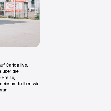
f Cariqa live.
 über die
 Preise,
meinsam treiben wir
oran.