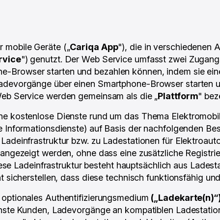
 mobile Geräte („
Cariqa App
"), die in verschiedenen
rvice
") genutzt. Der Web Service umfasst zwei Zugan
-Browser starten und bezahlen können, indem sie ei
Ladevorgänge über einen Smartphone-Browser starten u
Web Service werden gemeinsam als die „
Plattform
" bez
e kostenlose Dienste rund um das Thema Elektromobilit
e Informationsdienste) auf Basis der nachfolgenden Be
Ladeinfrastruktur bzw. zu Ladestationen für Elektroauto
 angezeigt werden, ohne dass eine zusätzliche Registri
Diese Ladeinfrastruktur besteht hauptsächlich aus Lades
t sicherstellen, dass diese technisch funktionsfähig und
 optionales Authentifizierungsmedium
(„Ladekarte(n)“
enste Kunden, Ladevorgänge an kompatiblen Ladestatione