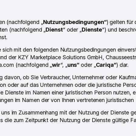
en
(nachfolgend „
Nutzungsbedingungen“
) gelten für
ten (nachfolgend „
Dienst
“ oder „
Dienste
“) und beschr
st.
ie sich mit den folgenden Nutzungsbedingungen einver
und der KZY Marketplace Solutions GmbH, Chausseestr. 4
a.com (nachfolgend „
wir
“, „
uns“
oder „
Cariqa“
) dar.
davon, ob Sie Verbraucher, Unternehmer oder Kaufmann
rson oder auf das Unternehmen oder die juristische Per
 Dienste im Namen einer juristischen Person nutzen, er
ngen im Namen der von Ihnen vertretenen juristischen 
d uns im Zusammenhang mit der Nutzung der Dienste ge
s die zum Zeitpunkt der Nutzung der Dienste gültige 